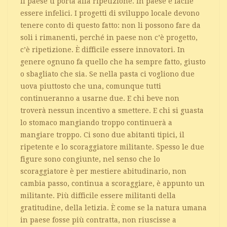
Il paese ti porta alla ripetizione. In paese è facile
essere infelici. I progetti di sviluppo locale devono
tenere conto di questo fatto: non li possono fare da
soli i rimanenti, perché in paese non c’è progetto,
c’è ripetizione. È difficile essere innovatori. In
genere ognuno fa quello che ha sempre fatto, giusto
o sbagliato che sia. Se nella pasta ci vogliono due
uova piuttosto che una, comunque tutti
continueranno a usarne due. E chi beve non
troverà nessun incentivo a smettere. E chi si guasta
lo stomaco mangiando troppo continuerà a
mangiare troppo. Ci sono due abitanti tipici, il
ripetente e lo scoraggiatore militante. Spesso le due
figure sono congiunte, nel senso che lo
scoraggiatore è per mestiere abitudinario, non
cambia passo, continua a scoraggiare, è appunto un
militante. Più difficile essere militanti della
gratitudine, della letizia. È come se la natura umana
in paese fosse più contratta, non riuscisse a