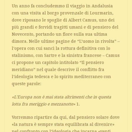
Un anno fa concludemmo il viaggio in Andalusia
con una visita al borgo provenzale di Lourmarin,
dove riposano le spoglie di Albert Camus, uno dei
più grandi e fervidi tragitti umani e di pensiero del
Novecento, portando un fiore sulla sua ultima
dimora. Nelle ultime pagine de “L’uomo in rivolta” –
l’opera con cui sancì la rottura definitiva con lo
stalinismo, con Sartre e la sinistra francese – Camus
ci propone un capitolo intitolato “Il pensiero
meridiano” nel quale descrive il conflitto fra
l’ideologia tedesca e lo spirito mediterraneo con
queste parole:
«L’Europa non è mai stata altrimenti che in questa
lotta fra meriggio e mezzanotte»
1.
Vorremmo ripartire da qui, dal pensiero solare dove
«la natura è sempre stata equilibrata al divenire»
nel confronto con l’ideologia che incarna «venti