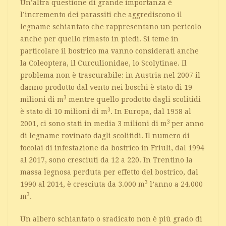
Un’altra questione di grande importanza è
l’incremento dei parassiti che aggrediscono il
legname schiantato che rappresentano un pericolo
anche per quello rimasto in piedi. Si teme in
particolare il bostrico ma vanno considerati anche
la Coleoptera, il Curculionidae, lo Scolytinae. Il
problema non è trascurabile: in Austria nel 2007 il
danno prodotto dal vento nei boschi è stato di 19
3
milioni di m
mentre quello prodotto dagli scolitidi
3
è stato di 10 milioni di m
. In Europa, dal 1958 al
3
2001, ci sono stati in media 3 milioni di m
per anno
di legname rovinato dagli scolitidi. Il numero di
focolai di infestazione da bostrico in Friuli, dal 1994
al 2017, sono cresciuti da 12 a 220. In Trentino la
massa legnosa perduta per effetto del bostrico, dal
3
1990 al 2014, è cresciuta da 3.000 m
l’anno a 24.000
3
m
.
Un albero schiantato o sradicato non è più grado di