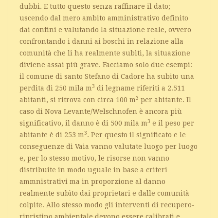
dubbi. E tutto questo senza raffinare il dato;
uscendo dal mero ambito amministrativo definito
dai confini e valutando la situazione reale, ovvero
confrontando i danni ai boschi in relazione alla
comunità che li ha realmente subìti, la situazione
diviene assai più grave. Facciamo solo due esempi:
il comune di santo Stefano di Cadore ha subito una
3
perdita di 250 mila m
di legname riferiti a 2.511
3
abitanti, si ritrova con circa 100 m
per abitante. Il
caso di Nova Levante/Welschnofen è ancora più
3
significativo, il danno è di 500 mila m
e il peso per
3
abitante è di 253 m
. Per questo il significato e le
conseguenze di Vaia vanno valutate luogo per luogo
e, per lo stesso motivo, le risorse non vanno
distribuite in modo uguale in base a criteri
ammnistrativi ma in proporzione al danno
realmente subìto dai proprietari e dalle comunità
colpite. Allo stesso modo gli interventi di recupero-
ripristino ambientale devono essere calibrati e