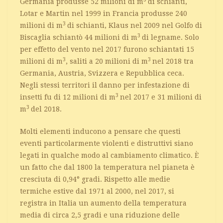
Germania produsse 52 milioni di m
di schianti,
Lotar e Martin nel 1999 in Francia produsse 240
3
milioni di m
di schianti, Klaus nel 2009 nel Golfo di
3
Biscaglia schiantò 44 milioni di m
di legname. Solo
per effetto del vento nel 2017 furono schiantati 15
3
3
milioni di m
, saliti a 20 milioni di m
nel 2018 tra
Germania, Austria, Svizzera e Repubblica ceca.
Negli stessi territori il danno per infestazione di
3
insetti fu di 12 milioni di m
nel 2017 e 31 milioni di
3
m
del 2018.
Molti elementi inducono a pensare che questi
eventi particolarmente violenti e distruttivi siano
legati in qualche modo al cambiamento climatico. È
un fatto che dal 1800 la temperatura nel pianeta è
cresciuta di 0,94° gradi. Rispetto alle medie
termiche estive dal 1971 al 2000, nel 2017, si
registra in Italia un aumento della temperatura
media di circa 2,5 gradi e una riduzione delle