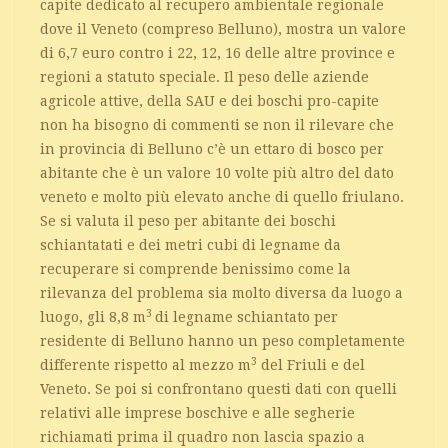
capite dedicato al recupero ambientale regionale
dove il Veneto (compreso Belluno), mostra un valore
di 6,7 euro contro i 22, 12, 16 delle altre province e
regioni a statuto speciale. Il peso delle aziende
agricole attive, della SAU e dei boschi pro-capite
non ha bisogno di commenti se non il rilevare che
in provincia di Belluno c’è un ettaro di bosco per
abitante che è un valore 10 volte più altro del dato
veneto e molto più elevato anche di quello friulano.
Se si valuta il peso per abitante dei boschi
schiantatati e dei metri cubi di legname da
recuperare si comprende benissimo come la
rilevanza del problema sia molto diversa da luogo a
3
luogo, gli 8,8 m
di legname schiantato per
residente di Belluno hanno un peso completamente
3
differente rispetto al mezzo m
del Friuli e del
Veneto. Se poi si confrontano questi dati con quelli
relativi alle imprese boschive e alle segherie
richiamati prima il quadro non lascia spazio a