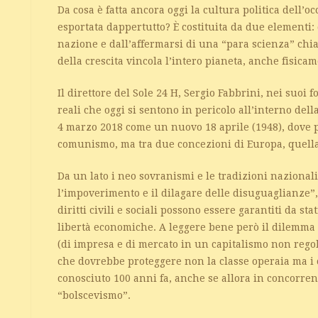
Da cosa è fatta ancora oggi la cultura politica dell
esportata dappertutto? È costituita da due elementi:
nazione e dall’affermarsi di una “para scienza” chi
della crescita vincola l’intero pianeta, anche fisica
Il direttore del Sole 24 H, Sergio Fabbrini, nei suoi f
reali che oggi si sentono in pericolo all’interno della
4 marzo 2018 come un nuovo 18 aprile (1948), dove pe
comunismo, ma tra due concezioni di Europa, quella 
Da un lato i neo sovranismi e le tradizioni nazional
l’impoverimento e il dilagare delle disuguaglianze”,
diritti civili e sociali possono essere garantiti da s
libertà economiche. A leggere bene però il dilemma 
(di impresa e di mercato in un capitalismo non reg
che dovrebbe proteggere non la classe operaia ma i c
conosciuto 100 anni fa, anche se allora in concorre
“bolscevismo”.