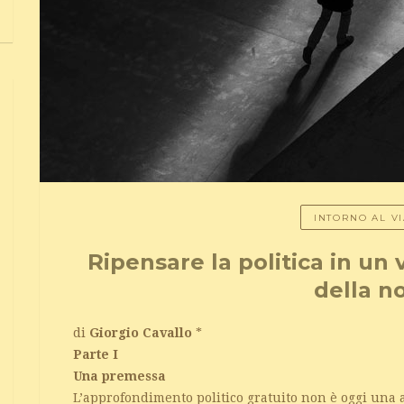
INTORNO AL V
Ripensare la politica in un 
della n
di
Giorgio Cavallo
*
Parte I
Una premessa
L’approfondimento politico gratuito non è oggi una 