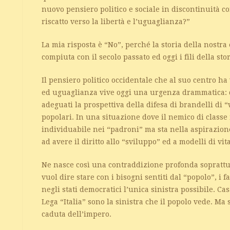
nuovo pensiero politico e sociale in discontinuità c
riscatto verso la libertà e l’uguaglianza?”
La mia risposta è “No”, perché la storia della nostr
compiuta con il secolo passato ed oggi i fili della sto
Il pensiero politico occidentale che al suo centro h
ed uguaglianza vive oggi una urgenza drammatica: q
adeguati la prospettiva della difesa di brandelli di “
popolari. In una situazione dove il nemico di classe
individuabile nei “padroni” ma sta nella aspirazione 
ad avere il diritto allo “sviluppo” ed a modelli di vi
Ne nasce così una contraddizione profonda soprattutt
vuol dire stare con i bisogni sentiti dal “popolo”, i 
negli stati democratici l’unica sinistra possibile. Ca
Lega “Italia” sono la sinistra che il popolo vede. Ma
caduta dell’impero.