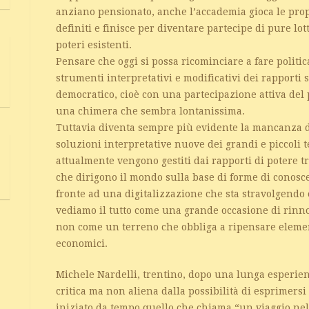
anziano pensionato, anche l’accademia gioca le propr
definiti e finisce per diventare partecipe di pure lo
poteri esistenti.
Pensare che oggi si possa ricominciare a fare politi
strumenti interpretativi e modificativi dei rapporti
democratico, cioè con una partecipazione attiva del 
una chimera che sembra lontanissima.
Tuttavia diventa sempre più evidente la mancanza di
soluzioni interpretative nuove dei grandi e piccoli 
attualmente vengono gestiti dai rapporti di potere tra
che dirigono il mondo sulla base di forme di conosc
fronte ad una digitalizzazione che sta stravolgendo
vediamo il tutto come una grande occasione di rinn
non come un terreno che obbliga a ripensare elementi
economici.
Michele Nardelli, trentino, dopo una lunga esperienz
critica ma non aliena dalla possibilità di esprimers
iniziato da tempo quello che chiama “un viaggio nell