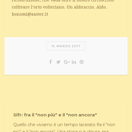
ricostruzione, che vada oltre il nostro circoscritto
coltivare l’orto volteriano. Un abbraccio. Aldo.
bonomi@aaster.it
15 MARZO 2017
Sifr: fra il "non più" e il "non ancora"
Quello che viviamo è un tempo lacerato fra il “non
più” e il “non ancora”. Una storia si è chiusa, ma