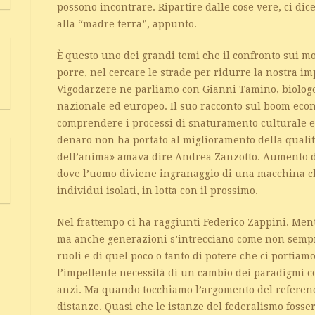
possono incontrare. Ripartire dalle cose vere, ci dic
alla “madre terra”, appunto.
È questo uno dei grandi temi che il confronto sui mo
porre, nel cercare le strade per ridurre la nostra im
Vigodarzere ne parliamo con Gianni Tamino, biologo
nazionale ed europeo. Il suo racconto sul boom eco
comprendere i processi di snaturamento culturale e s
denaro non ha portato al miglioramento della qualità 
dell’anima» amava dire Andrea Zanzotto. Aumento de
dove l’uomo diviene ingranaggio di una macchina ch
individui isolati, in lotta con il prossimo.
Nel frattempo ci ha raggiunti Federico Zappini. Men
ma anche generazioni s’intrecciano come non sempre
ruoli e di quel poco o tanto di potere che ci portiamo
l’impellente necessità di un cambio dei paradigmi co
anzi. Ma quando tocchiamo l’argomento del referen
distanze. Quasi che le istanze del federalismo fosse