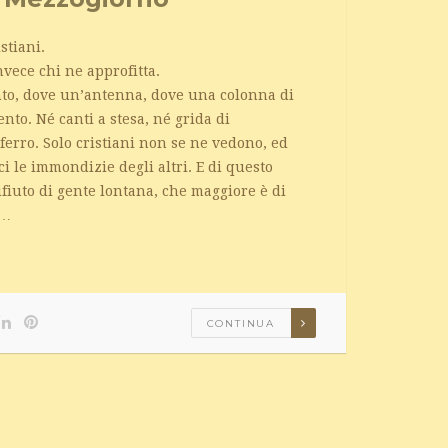
stiani.
nvece chi ne approfitta.
ento, dove un’antenna, dove una colonna di
ento. Né canti a stesa, né grida di
 ferro. Solo cristiani non se ne vedono, ed
i le immondizie degli altri. E di questo
rifiuto di gente lontana, che maggiore è di
 …
CONTINUA