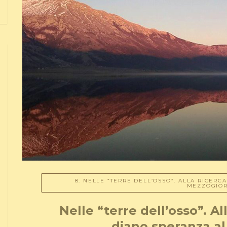
8. NELLE “TERRE DELL’OSSO”. ALLA RICERC
MEZZOGIO
Nelle “terre dell’osso”. Al
diano speranza a