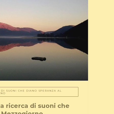
A DI SUONI CHE DIANO SPERANZA AL
RNO
la ricerca di suoni che
l Mezzogiorno