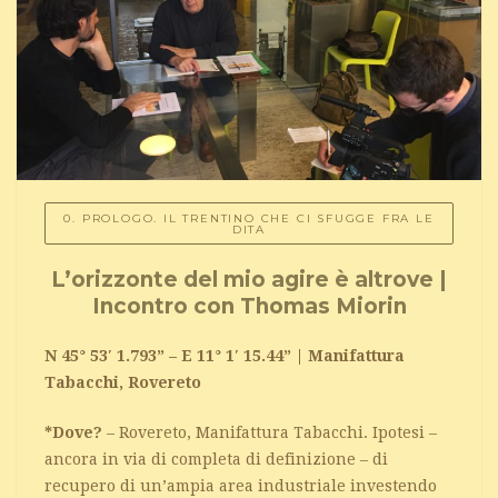
0. PROLOGO. IL TRENTINO CHE CI SFUGGE FRA LE
DITA
L’orizzonte del mio agire è altrove |
Incontro con Thomas Miorin
N 45° 53′ 1.793” – E 11° 1′ 15.44” | Manifattura
Tabacchi, Rovereto
*Dove?
– Rovereto, Manifattura Tabacchi. Ipotesi –
ancora in via di completa di definizione – di
recupero di un’ampia area industriale investendo