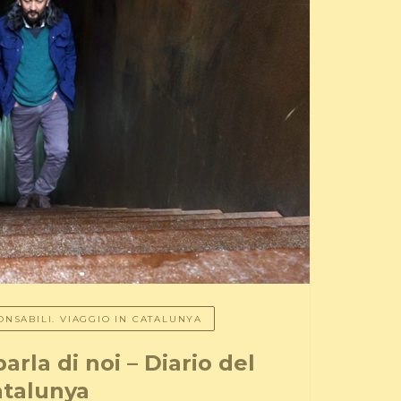
NSABILI. VIAGGIO IN CATALUNYA
arla di noi – Diario del
atalunya