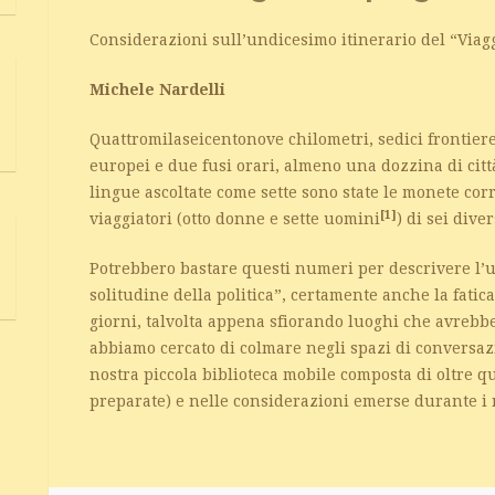
Considerazioni sull’undicesimo itinerario del “Viagg
Michele Nardelli
Quattromilaseicentonove chilometri, sedici frontiere
europei e due fusi orari, almeno una dozzina di citt
lingue ascoltate come sette sono state le monete corr
[1]
viaggiatori (otto donne e sette uomini
) di sei dive
Potrebbero bastare questi numeri per descrivere l’u
solitudine della politica”, certamente anche la fatic
giorni, talvolta appena sfiorando luoghi che avrebb
abbiamo cercato di colmare negli spazi di conversazi
nostra piccola biblioteca mobile composta di oltre
preparate) e nelle considerazioni emerse durante i 