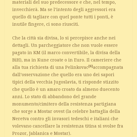
materiali del suo predecessore e che, nel tempo,
invecchierà. Ma se l’intento degli aggressori era
quello di tagliare con quel ponte tutti i ponti, è
inutile fingere, ci sono riusciti.
Che la città sia divisa, lo si percepisce anche nei
dettagli. Un parcheggiatore che non vuole essere
pagato in KM (il marco convertibile, la divisa della
BiH), ma in Kune croate o in Euro. Il cameriere che
[6]
alla tua richiesta di una Pelinkovac
accompagnata
dall’osservazione che quello era uno dei sapori
tipici della vecchia Jugoslavia, ti risponde stizzito
che quello è un amaro croato da almeno duecento
anni. Lo stato di abbandono del grande
monumento/cimitero della resistenza partigiana
che sorge a Mostar ovest (la celebre battaglia della
Neretva contro gli invasori tedeschi e italiani che
volevano cancellare la resistenza titina si svolse fra
Prozor, Jablanica e Mostar).