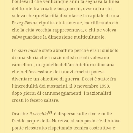
boulevard che venticinque anni fa segnava la linea
del fronte fra croati e bosgnacchi, ovvero fra chi
voleva che quella città diventasse la capitale di una
Erzeg-Bosna ripulita etnicamente, mortificando ciò
che la città vecchia rappresentava, e chi ne voleva
salvaguardare la dimensione multiculturale.
Lo
stari most
è stato abbattuto perché era il simbolo
di una storia che i nazionalisti croati volevano
cancellare, un gioiello dell’architettura ottomana
che nell’ossessione dei nuovi crociati poteva
diventare un obiettivo di guerra. E così è stato: fra
l’incredulità dei mostarini, il 9 novembre 1993,
dopo giorni di cannoneggiamenti, i nazionalisti
croati lo fecero saltare.
[5]
Ora che
il vecchio
è disperso sulle rive e nelle
fredde acque della Neretva, al suo posto c’è il nuovo
ponte ricostruito rispettando tecnica costruttiva e