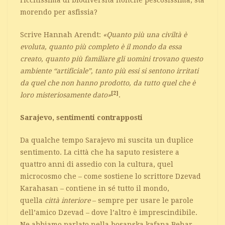
ricchissima di biodiversità nonché pescosissima, sta
morendo per asfissia?
Scrive Hannah Arendt:
«Quanto più una civiltà è
evoluta, quanto più completo è il mondo da essa
creato, quanto più familiare gli uomini trovano questo
ambiente “artificiale”, tanto più essi si sentono irritati
da quel che non hanno prodotto, da tutto quel che è
[2]
loro misteriosamente dato»
.
Sarajevo, sentimenti contrapposti
Da qualche tempo Sarajevo mi suscita un duplice
sentimento. La città che ha saputo resistere a
quattro anni di assedio con la cultura, quel
microcosmo che – come sostiene lo scrittore Dzevad
Karahasan – contiene in sé tutto il mondo,
quella
città interiore
– sempre per usare le parole
dell’amico Dzevad – dove l’altro è imprescindibile.
Ne abbiamo parlato nella bosanska kafana Behar,