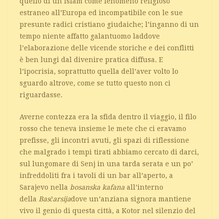
quello di un islam come fenomeno religioso
estraneo all’Europa ed incompatibile con le sue
presunte radici cristiano giudaiche; l’inganno di un
tempo niente affatto galantuomo laddove
l’elaborazione delle vicende storiche e dei conflitti
è ben lungi dal divenire pratica diffusa. E
l’ipocrisia, soprattutto quella dell’aver volto lo
sguardo altrove, come se tutto questo non ci
riguardasse.
Averne contezza era la sfida dentro il viaggio, il filo
rosso che teneva insieme le mete che ci eravamo
prefisse, gli incontri avuti, gli spazi di riflessione
che malgrado i tempi tirati abbiamo cercato di darci,
sul lungomare di Senj in una tarda serata e un po’
infreddoliti fra i tavoli di un bar all’aperto, a
Sarajevo nella
bosanska kafana
all’interno
della
Basčarsija
dove un’anziana signora mantiene
vivo il genio di questa città, a Kotor nel silenzio del