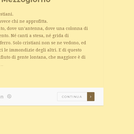
stiani.
nvece chi ne approfitta.
ento, dove un’antenna, dove una colonna di
ento. Né canti a stesa, né grida di
 ferro. Solo cristiani non se ne vedono, ed
i le immondizie degli altri. E di questo
rifiuto di gente lontana, che maggiore è di
 …
CONTINUA