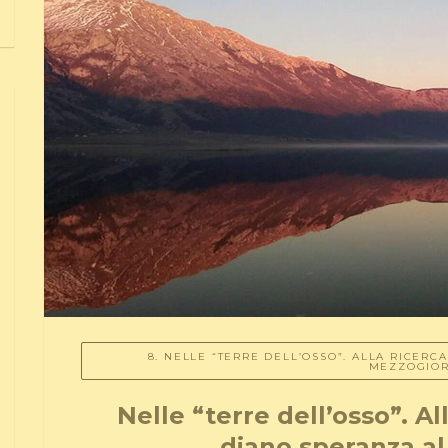
8. NELLE “TERRE DELL’OSSO”. ALLA RICERC
MEZZOGIO
Nelle “terre dell’osso”. Al
diano speranza a