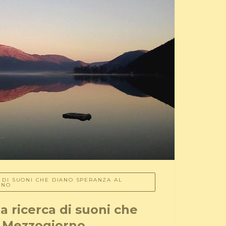
A DI SUONI CHE DIANO SPERANZA AL
RNO
la ricerca di suoni che
l Mezzogiorno