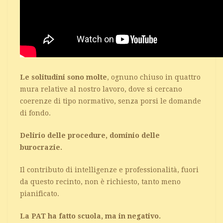
Le solitudini sono molte
, ognuno chiuso in quattro
mura relative al nostro lavoro, dove si cercano
coerenze di tipo normativo, senza porsi le domande
di fondo.
Delirio delle procedure, dominio delle
burocrazie.
Il contributo di intelligenze e professionalità, fuori
da questo recinto, non è richiesto, tanto meno
pianificato.
La PAT ha fatto scuola, ma in negativo.