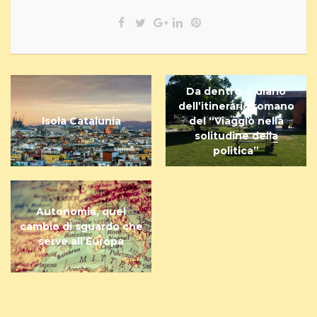
Da dentro. Il diario
dell’itinerario romano
Isola Catalunia
del “Viaggio nella
solitudine della
politica”
Autonomia, quel
cambio di sguardo che
serve all’Europa