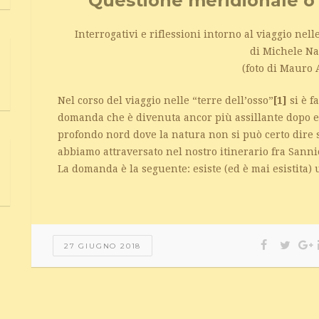
Questione meridionale o
Interrogativi e riflessioni intorno al viaggio nel
di Michele Na
(foto di Mauro 
Nel corso del viaggio nelle “terre dell’osso”
[1]
si è f
domanda che è divenuta ancor più assillante dopo es
profondo nord dove la natura non si può certo dire s
abbiamo attraversato nel nostro itinerario fra Sanni
La domanda è la seguente: esiste (ed è mai esistita
27 GIUGNO 2018