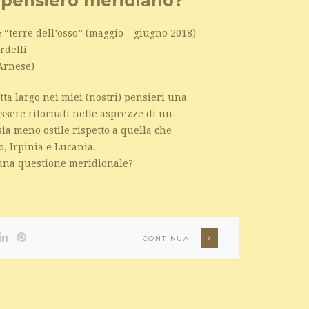
 pensiero meridiano?
le “terre dell’osso” (maggio – giugno 2018)
rdelli
Arnese)
atta largo nei miei (nostri) pensieri una
sere ritornati nelle asprezze di un
ia meno ostile rispetto a quella che
o, Irpinia e Lucania.
) una questione meridionale?
CONTINUA