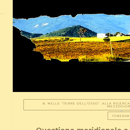
8. NELLE “TERRE DELL’OSSO”. ALLA RICERC
MEZZOGIO
ITINERAR