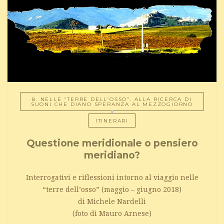
8. NELLE “TERRE DELL’OSSO”. ALLA RICERCA DI
SUONI CHE DIANO SPERANZA AL MEZZOGIORNO
ITINERARI
Questione meridionale o pensiero
meridiano?
Interrogativi e riflessioni intorno al viaggio nelle
“terre dell’osso” (maggio – giugno 2018)
di Michele Nardelli
(foto di Mauro Arnese)