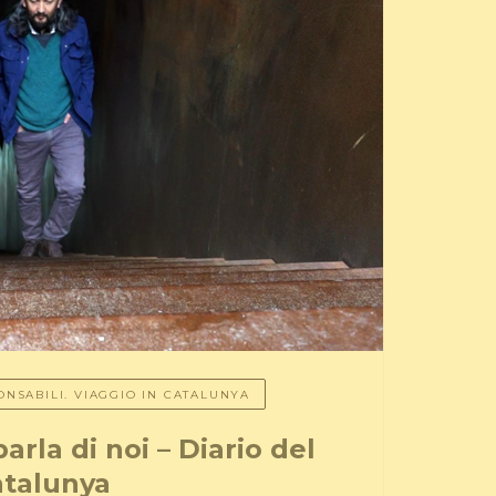
NSABILI. VIAGGIO IN CATALUNYA
arla di noi – Diario del
atalunya