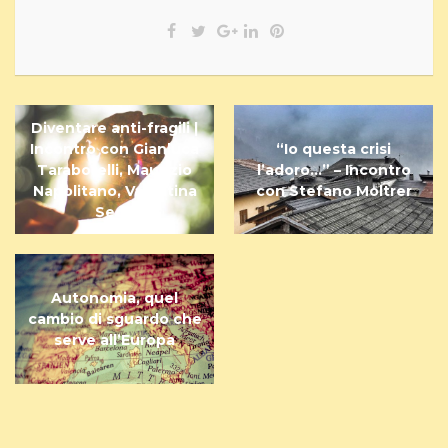
Diventare anti-fragili |
Incontro con Gianluca
“Io questa crisi
Taraborelli, Maurizio
l’adoro…” – Incontro
Napolitano, Valentina
con Stefano Moltrer
Sega
Autonomia, quel
cambio di sguardo che
serve all’Europa