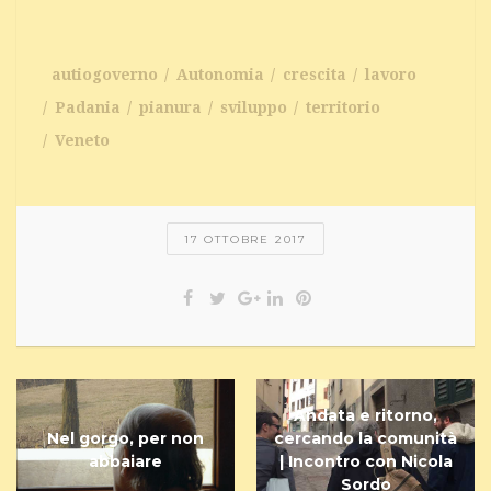
autiogoverno
Autonomia
crescita
lavoro
Padania
pianura
sviluppo
territorio
Veneto
17 OTTOBRE 2017
Andata e ritorno,
Nel gorgo, per non
cercando la comunità
abbaiare
| Incontro con Nicola
Sordo