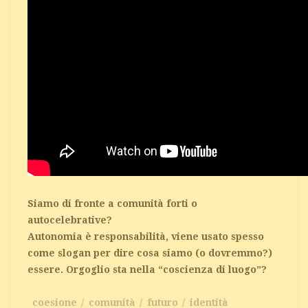
Siamo di fronte a comunità forti o
autocelebrative?
Autonomia è responsabilità, viene usato spesso
come slogan per dire cosa siamo (o dovremmo?)
essere. Orgoglio sta nella “coscienza di luogo”?
coesione
comunità
futuro
identità