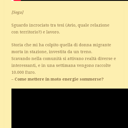
[Sega]
Sguardo incrociato tra tesi (Avio, quale relazione
con territorio?) e lavoro.
Storia che mi ha colpito quella di donna migrante
morta in stazione, investita da un treno.
Scavando nella comunità si attivano realtà diverse e
interessanti, e in una settimana vengono raccolte
10.000 Euro.
– Come mettere in moto energie sommerse?