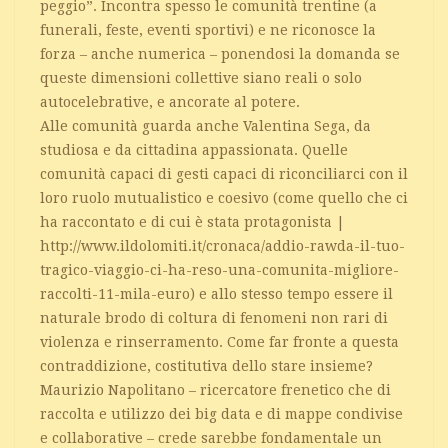
peggio”. Incontra spesso le comunità trentine (a
funerali, feste, eventi sportivi) e ne riconosce la
forza – anche numerica – ponendosi la domanda se
queste dimensioni collettive siano reali o solo
autocelebrative, e ancorate al potere.
Alle comunità guarda anche Valentina Sega, da
studiosa e da cittadina appassionata. Quelle
comunità capaci di gesti capaci di riconciliarci con il
loro ruolo mutualistico e coesivo (come quello che ci
ha raccontato e di cui è stata protagonista |
http://www.ildolomiti.it/cronaca/addio-rawda-il-tuo-
tragico-viaggio-ci-ha-reso-una-comunita-migliore-
raccolti-11-mila-euro) e allo stesso tempo essere il
naturale brodo di coltura di fenomeni non rari di
violenza e rinserramento. Come far fronte a questa
contraddizione, costitutiva dello stare insieme?
Maurizio Napolitano – ricercatore frenetico che di
raccolta e utilizzo dei big data e di mappe condivise
e collaborative – crede sarebbe fondamentale un