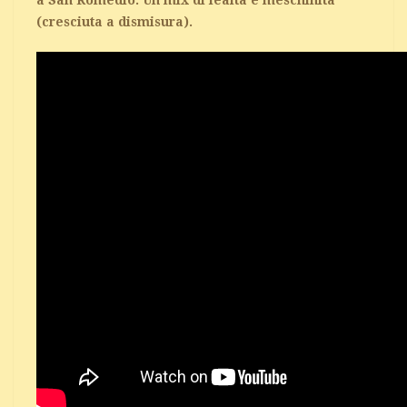
a San Romedio. Un mix di lealtà e meschinità
(cresciuta a dismisura).