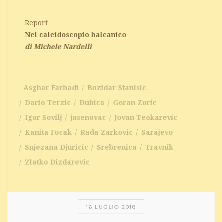
Report
Nel caleidoscopio balcanico
di Michele Nardelli
Asghar Farhadi
Bozidar Stanisic
Dario Terzic
Dubica
Goran Zoric
Igor Sovilj
jasenovac
Jovan Teokarevic
Kanita Focak
Rada Zarkovic
Sarajevo
Snjezana Djuricic
Srebrenica
Travnik
Zlatko Dizdarevic
16 LUGLIO 2018