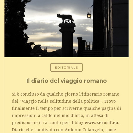
EDITORIALE
Il diario del viaggio romano
Si è concluso da qualche giorno l’itinerario romano
del “Viaggio nella solitudine della politica”. Trovo
finalmente il tempo per scriverne qualche pagina di
impressioni a caldo nel mio diario, in attesa di
predisporne il racconto per il blog
www.zerosif.eu
.
Diario che condivido con Antonio Colangelo, come