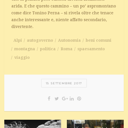
arida. E che questo cammino – un po’ aspromontano
come dice Tonino Perna – si rivela oltre che tenace
anche interessante e, niente affatto secondario,
divertente.
Alpi
autogoverno
Autonomia
beni comuni
montagna
politica
Roma
spaesamento
viaggio
15 SETTEMBRE 2017