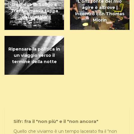
L’orizzonte del mio
Da Pieve di Soligo a
agire è altrove |
Trento, nuova tappa
Incontro con Thomas
del viaggio
Miorin
Ripensare la politica in
un viaggio verso il
termine della notte
Sifr: fra il "non più" e il "non ancora"
Quello che viviamo è un tempo lacerato fra il “non