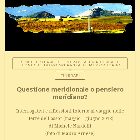
8. NELLE “TERRE DELL’OSSO”. ALLA RICERCA DI
SUONI CHE DIANO SPERANZA AL MEZZOGIORNO
ITINERARI
Questione meridionale o pensiero
meridiano?
Interrogativi e riflessioni intorno al viaggio nelle
“terre dell’osso” (maggio – giugno 2018)
di Michele Nardelli
(foto di Mauro Arnese)